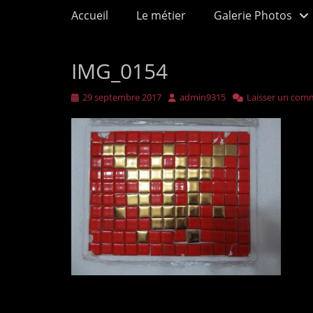
Menu principal
Aller
Accueil
Le métier
Galerie Photos
au
contenu
IMG_0154
Publié
Auteur
29 septembre 2017
admin9315
Laisser un com
sur