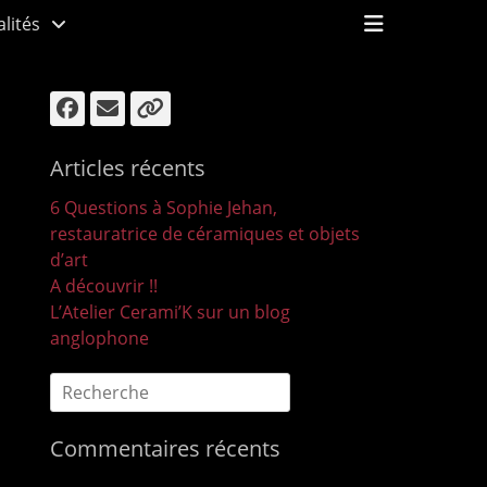
Ouvrir/Fe
lités
l’en-
tête
Facebook
E-
Lien
mail
Articles récents
6 Questions à Sophie Jehan,
restauratrice de céramiques et objets
d’art
A découvrir !!
L’Atelier Cerami’K sur un blog
anglophone
Recherche
pour :
Commentaires récents