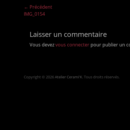
Navigation
← Précédent
Article
IMG_0154
de
précédent :
l’article
Laisser un commentaire
Vous devez
vous connecter
pour publier un 
Copyright © 2026
Atelier Cerami'K
. Tous droits réservés.