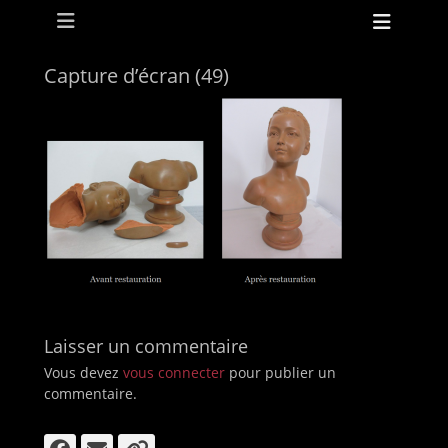
Menu principal
Aller
Ouvri
au
l’en-
contenu
tête
Capture d’écran (49)
ollapse
hild
enu
ollapse
Laisser un commentaire
hild
enu
Vous devez
vous connecter
pour publier un
commentaire.