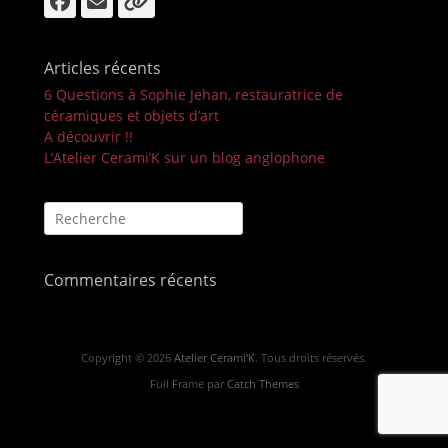
Facebook
E-
Lien
mail
Articles récents
6 Questions à Sophie Jehan, restauratrice de
céramiques et objets d’art
A découvrir !!
L’Atelier Cerami’K sur un blog anglophone
Recherche
pour :
Commentaires récents
Copyright © 2026
Atelier Cerami'K
. Tous droits réservés.
Full Frame par
Catch Themes