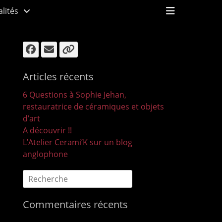
Ouvrir/Fe
lités
l’en-
tête
Facebook
E-
Lien
mail
Articles récents
6 Questions à Sophie Jehan,
restauratrice de céramiques et objets
d’art
A découvrir !!
L’Atelier Cerami’K sur un blog
anglophone
Recherche
pour :
Commentaires récents