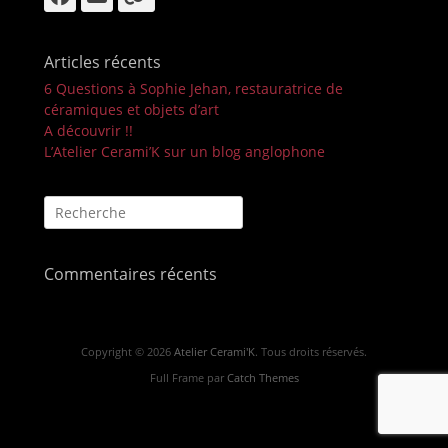
mail
Articles récents
6 Questions à Sophie Jehan, restauratrice de
céramiques et objets d’art
A découvrir !!
L’Atelier Cerami’K sur un blog anglophone
Recherche
pour :
Commentaires récents
Copyright © 2026
Atelier Cerami'K
. Tous droits réservés.
Full Frame par
Catch Themes