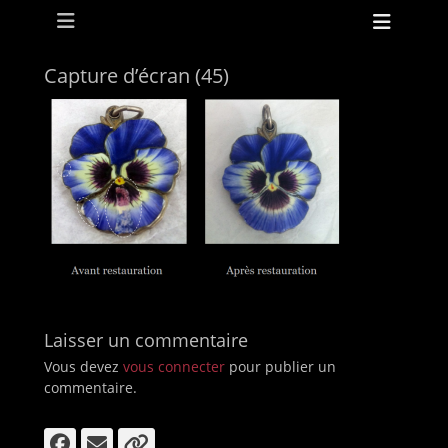
Menu principal
Aller
Ouvri
au
l’en-
contenu
tête
Capture d’écran (45)
ollapse
hild
enu
ollapse
Laisser un commentaire
hild
enu
Vous devez
vous connecter
pour publier un
commentaire.
Facebook
E-
Lien